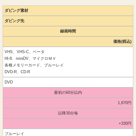
ダビング素材
ダビング先
録画時間
価格(税込)
VHS、VHS-C、ベータ
HI-8、miniDV、マイクロＭＶ
各種メモリーカード、ブルーレイ
DVD-R、CD-R
DVD
最初の60分以内
1,870円
以降30分毎
+330円
ブルーレイ