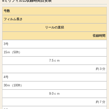
8ミリフィルム収録時間目安表
号数
フィルム長さ
リールの直径
収録時間
3号
15ｍ（50ft）
7.5ｃｍ
約３分
4号
30ｍ（100ft）
9.0ｃｍ
約７分