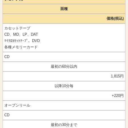
面種
価格(税込)
カセットテープ
CD、MD、LP、DAT
ﾏｲｸﾛｶｾｯﾄﾃｰﾌﾟ、DVD
各種メモリーカード
CD
最初の60分以内
1,815円
以降10分毎
+220円
オープンリール
CD
最初の30分まで