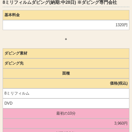
8ミリフィルムダビング(納期:中28日) ※ダビング専門会社
基本料金
1320円
+
ダビング素材
ダビング先
面種
価格(税込)
8ミリフィルム
DVD
最初の10分
3,960円